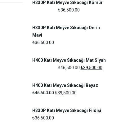
H330P Katı Meyve Sıkacağı Kömür
₺
36,500.00
H330P Katı Meyve Sıkacağı Derin
Mavi
₺
36,500.00
H400 Katı Meyve Sıkacağı Mat Siyah
Orijinal
Şu
₺
46,500.00
₺
39,500.00
fiyat:
andaki
₺46,500.00.
fiyat:
H400 Katı Meyve Sıkacağı Beyaz
₺39,500.00.
Orijinal
Şu
₺
46,500.00
₺
39,500.00
fiyat:
andaki
₺46,500.00.
fiyat:
H330P Katı Meyve Sıkacağı Fildişi
₺39,500.00.
₺
36,500.00