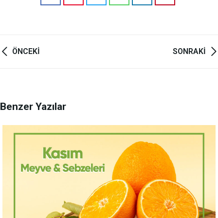
ÖNCEKI
SONRAKI
Yazı
gezinmesi
Benzer Yazılar