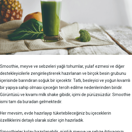
Smoothie, meyve ve sebzeleri yağlı tohumlar, yulaf ezmesi ve diğer
destekleyicilerle zenginleştirerek hazırlanan ve birçok besin grubunu
içerisinde barındıran soğuk bir içecektir. Tatlı, besleyici ve yoğun kıvamlı
bir yapıya sahip olması içeceğin tercih edilme nedenlerinden biridir.
Görüntüsü ve kıvamı milk shake gibidir, içimi de pürüzsüzdür. Smoothie
ismi tam da buradan gelmektedir.
Her mevsim, evde hazırlayıp tüketebileceğiniz bu içeceklerin
özelliklerini detaylı olarak sizler için hazırladık.
Smoothieler kolay hazırlanabilir, günlük meyve ve sebze ihtiyacınızı