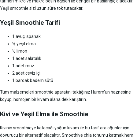
tarifleri mikro ve makro besin öğeleri ile dengeli bir başlangıç olacaktır.
Yeşil smoothie sizi uzun süre tok tutacaktır.
Yeşil Smoothie Tarifi
1 avuç ıspanak
½ yeşil elma
½ limon
1 adet salatalık
1 adet muz
2 adet ceviz içi
1 bardak badem sütü
Tüm malzemeleri smoothie aparatını taktığınız Hurom’un haznesine
koyup, homojen bir kıvam alana dek karıştırın.
Kivi ve Yeşil Elma ile Smoothie
Kivinin smoothieye katacağı yoğun kıvam ile bu tarif ara öğünler için
doyurucu bir alternatif olacaktır. Smoothiye chia tohumu katmak hem