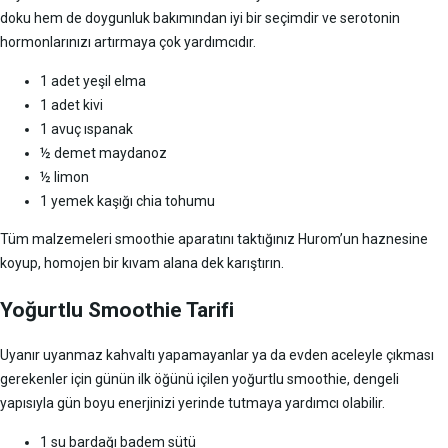
doku hem de doygunluk bakımından iyi bir seçimdir ve serotonin
hormonlarınızı artırmaya çok yardımcıdır.
1 adet yeşil elma
1 adet kivi
1 avuç ıspanak
½ demet maydanoz
½ limon
1 yemek kaşığı chia tohumu
Tüm malzemeleri smoothie aparatını taktığınız Hurom’un haznesine
koyup, homojen bir kıvam alana dek karıştırın.
Yoğurtlu Smoothie Tarifi
Uyanır uyanmaz kahvaltı yapamayanlar ya da evden aceleyle çıkması
gerekenler için günün ilk öğünü içilen yoğurtlu smoothie, dengeli
yapısıyla gün boyu enerjinizi yerinde tutmaya yardımcı olabilir.
1 su bardağı badem sütü