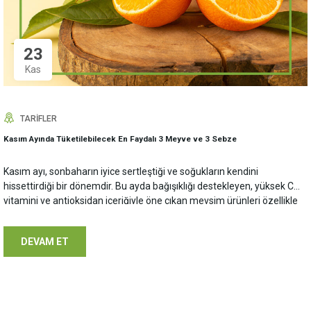
23
Kas
TARIFLER
Kasım Ayında Tüketilebilecek En Faydalı 3 Meyve ve 3 Sebze
Kasım ayı, sonbaharın iyice sertleştiği ve soğukların kendini
hissettirdiği bir dönemdir. Bu ayda bağışıklığı destekleyen, yüksek C
vitamini ve antioksidan içeriğiyle öne çıkan mevsim ürünleri özellikle
önem kazanır. Aşağıda Kasım ayında mutlaka sofralarda yer alması
önerilen 3 meyve ve 3 sebzeyi bulabilirsiniz. Kasım Ayı Meyveleri
DEVAM ET
Portakal İçeriği: C[…]