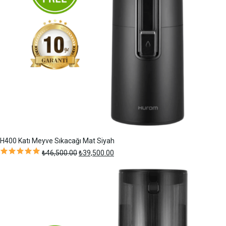
H400 Katı Meyve Sıkacağı Mat Siyah
Orijinal
Şu
₺
46,500.00
₺
39,500.00
fiyat:
andaki
₺46,500.00.
fiyat:
₺39,500.00.